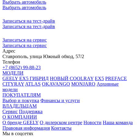
Выбрать автомобиль
Выбрать автомобиль
Записаться на тест-драйв
Записаться на тест-драйв
Записаться на сервис
Записаться на сервис
Адрес
Ставрополь, улица Южный обход, 57/2
Телефон
+7 (8652) 99-88-23
МОДЕЛИ
GEELY EX5 ГИБРИД
НОВЫЙ COOLRAY
EX5
PREFACE
CITYRAY
ATLAS
OKAVANGO
MONJARO
Архивные
модели
ПОКУПАТЕЛЯМ
Выбор и покупка
Финансы и услуги
ВЛАДЕЛЬЦАМ
Сервис
Поддержка
О КОМПАНИИ
О бренде GEELY
О дилерском центре
Новости
Наша команда
Правовая информация
Контакты
Мы в соцсетях