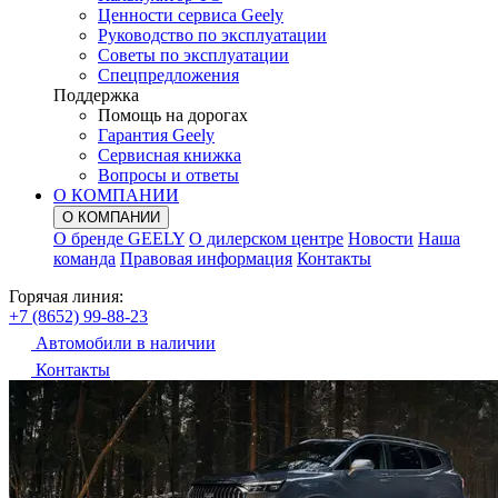
Ценности сервиса Geely
Руководство по эксплуатации
Советы по эксплуатации
Спецпредложения
Поддержка
Помощь на дорогах
Гарантия Geely
Сервисная книжка
Вопросы и ответы
О КОМПАНИИ
О КОМПАНИИ
О бренде GEELY
О дилерском центре
Новости
Наша
команда
Правовая информация
Контакты
Горячая линия:
+7 (8652) 99-88-23
Автомобили в наличии
Контакты