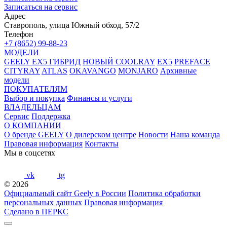
Записаться на сервис
Адрес
Ставрополь, улица Южный обход, 57/2
Телефон
+7 (8652) 99-88-23
МОДЕЛИ
GEELY EX5 ГИБРИД
НОВЫЙ COOLRAY
EX5
PREFACE
CITYRAY
ATLAS
OKAVANGO
MONJARO
Архивные
модели
ПОКУПАТЕЛЯМ
Выбор и покупка
Финансы и услуги
ВЛАДЕЛЬЦАМ
Сервис
Поддержка
О КОМПАНИИ
О бренде GEELY
О дилерском центре
Новости
Наша команда
Правовая информация
Контакты
Мы в соцсетях
vk
tg
© 2026
Официальный сайт Geely в России
Политика обработки
персональных данных
Правовая информация
Сделано в ПЕРКС