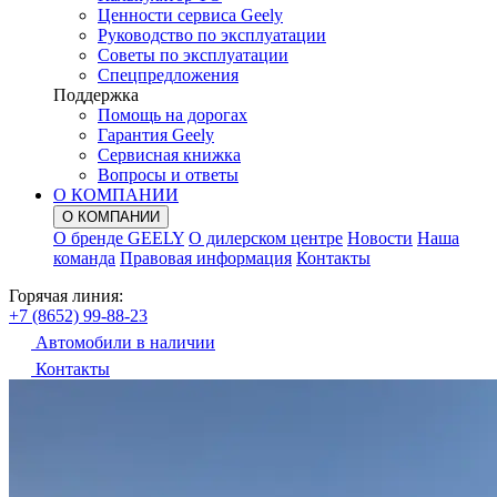
Ценности сервиса Geely
Руководство по эксплуатации
Советы по эксплуатации
Спецпредложения
Поддержка
Помощь на дорогах
Гарантия Geely
Сервисная книжка
Вопросы и ответы
О КОМПАНИИ
О КОМПАНИИ
О бренде GEELY
О дилерском центре
Новости
Наша
команда
Правовая информация
Контакты
Горячая линия:
+7 (8652) 99-88-23
Автомобили в наличии
Контакты