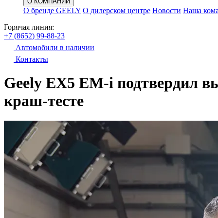
О КОМПАНИИ
О бренде GEELY
О дилерском центре
Новости
Наша ком
Горячая линия:
+7 (8652) 99-88-23
Автомобили в наличии
Контакты
Geely EX5 EM-
i
подтвердил вы
краш-тесте