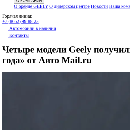
О КОМПАНИИ
О бренде GEELY
О дилерском центре
Новости
Наша ком
Горячая линия:
+7 (8652) 99-88-23
Автомобили в наличии
Контакты
Четыре модели Geely получил
года» от Авто Mail.ru