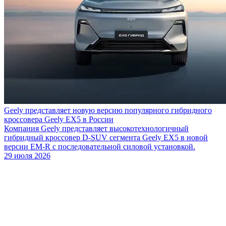
Geely представляет новую версию популярного гибридного
кроссовера Geely EX5 в России
Компания Geely представляет высокотехнологичный
гибридный кроссовер D-SUV сегмента Geely EX5 в новой
версии EM-R с последовательной силовой установкой.
29 июля 2026