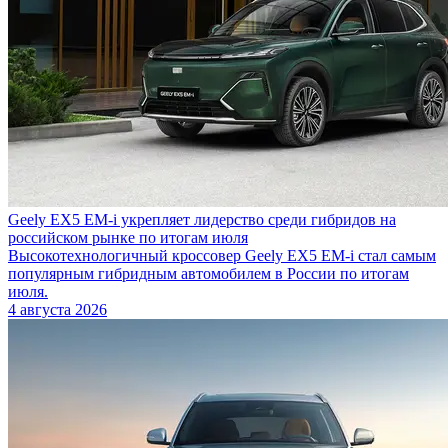
Geely EX5 EM-i укрепляет лидерство среди гибридов на
российском рынке по итогам июля
Высокотехнологичный кроссовер Geely EX5 EM-i стал самым
популярным гибридным автомобилем в России по итогам
июля.
4 августа 2026