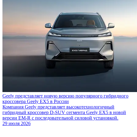
Geely представляет новую версию популярного гибридного
кроссовера Geely EX5 в России
Компания Geely представляет высокотехнологичный
гибридный кроссовер D-SUV сегмента Geely EX5 в новой
версии EM-R с последовательной силовой установкой.
29 июля 2026