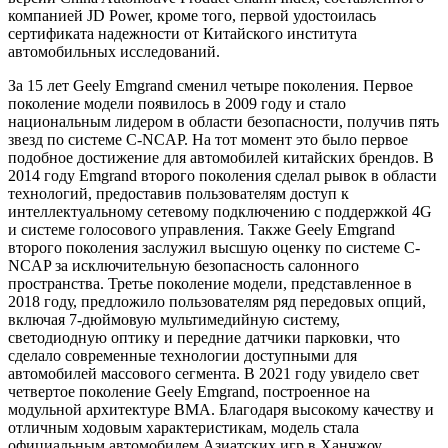
компанией JD Power, кроме того, первой удостоилась
сертификата надежности от Китайского института
автомобильных исследований.
За 15 лет Geely Emgrand сменил четыре поколения. Первое
поколение модели появилось в 2009 году и стало
национальным лидером в области безопасности, получив пять
звезд по системе C-NCAP. На тот момент это было первое
подобное достижение для автомобилей китайских брендов. В
2014 году Emgrand второго поколения сделал рывок в области
технологий, предоставив пользователям доступ к
интеллектуальному сетевому подключению с поддержкой 4G
и системе голосового управления. Также Geely Emgrand
второго поколения заслужил высшую оценку по системе C-
NCAP за исключительную безопасность салонного
пространства. Третье поколение модели, представленное в
2018 году, предложило пользователям ряд передовых опций,
включая 7-дюймовую мультимедийную систему,
светодиодную оптику и передние датчики парковки, что
сделало современные технологии доступными для
автомобилей массового сегмента. В 2021 году увидело свет
четвертое поколение Geely Emgrand, построенное на
модульной архитектуре BMA. Благодаря высокому качеству и
отличным ходовым характеристикам, модель стала
официальным автомобилем Азиатских игр в Ханчжоу.