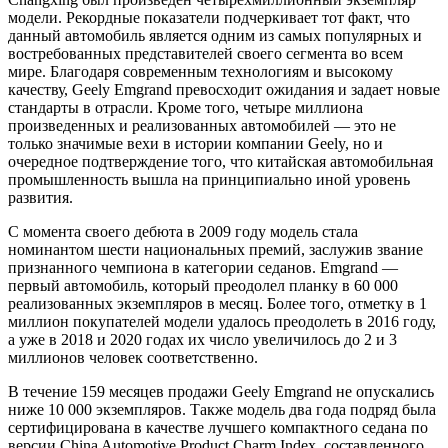
модели. Рекордные показатели подчеркивает тот факт, что
данный автомобиль является одним из самых популярных и
востребованных представителей своего сегмента во всем
мире. Благодаря современным технологиям и высокому
качеству, Geely Emgrand превосходит ожидания и задает новые
стандарты в отрасли. Кроме того, четыре миллиона
произведенных и реализованных автомобилей — это не
только значимые вехи в истории компании Geely, но и
очередное подтверждение того, что китайская автомобильная
промышленность вышла на принципиально иной уровень
развития.
С момента своего дебюта в 2009 году модель стала
номинантом шести национальных премий, заслужив звание
признанного чемпиона в категории седанов. Emgrand —
первый автомобиль, который преодолел планку в 60 000
реализованных экземпляров в месяц. Более того, отметку в 1
миллион покупателей модели удалось преодолеть в 2016 году,
а уже в 2018 и 2020 годах их число увеличилось до 2 и 3
миллионов человек соответственно.
В течение 159 месяцев продажи Geely Emgrand не опускались
ниже 10 000 экземпляров. Также модель два года подряд была
сертифицирована в качестве лучшего компактного седана по
версии China Automotive Product Charm Index, составленного