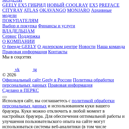
GEELY EX5 ГИБРИД
НОВЫЙ COOLRAY
EX5
PREFACE
CITYRAY
ATLAS
OKAVANGO
MONJARO
Архивные
модели
ПОКУПАТЕЛЯМ
Выбор и покупка
Финансы и услуги
ВЛАДЕЛЬЦАМ
Сервис
Поддержка
О КОМПАНИИ
О бренде GEELY
О дилерском центре
Новости
Наша команда
Правовая информация
Контакты
Мы в соцсетях
vk
tg
© 2026
Официальный сайт Geely в России
Политика обработки
персональных данных
Правовая информация
Сделано в ПЕРКС
Используя сайт, вы соглашаетесь с
политикой обработки
персональных данных
и использованием куки вашего
браузера. Куки можно отключить в любой момент в
настройках браузера. Для обеспечения оптимальной работы и
улучшения пользовательского опыта на сайте могут
использоваться системы веб-аналитики (в том числе