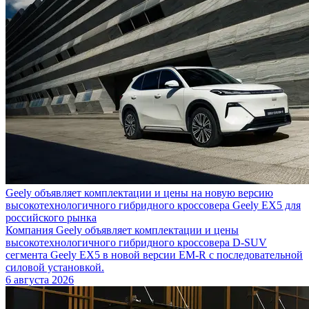
Geely объявляет комплектации и цены на новую версию
высокотехнологичного гибридного кроссовера Geely EX5 для
российского рынка
Компания Geely объявляет комплектации и цены
высокотехнологичного гибридного кроссовера D-SUV
сегмента Geely EX5 в новой версии EM-R с последовательной
силовой установкой.
6 августа 2026