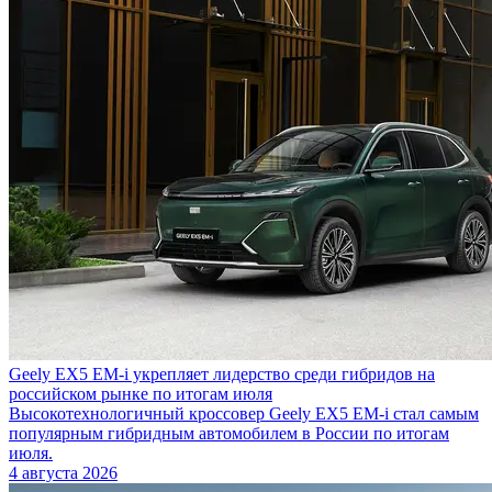
Geely EX5 EM-i укрепляет лидерство среди гибридов на
российском рынке по итогам июля
Высокотехнологичный кроссовер Geely EX5 EM-i стал самым
популярным гибридным автомобилем в России по итогам
июля.
4 августа 2026