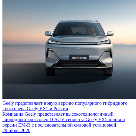
Geely представляет новую версию популярного гибридного
кроссовера Geely EX5 в России
Компания Geely представляет высокотехнологичный
гибридный кроссовер D-SUV сегмента Geely EX5 в новой
версии EM-R с последовательной силовой установкой.
29 июля 2026