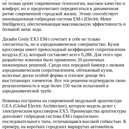
не только ценят современные технологии, высокое качество и
комфорт, но и предпочитают передвигаться в динамичном
ритме современной городской жизни. Этому способствует
инновационная гибридная система EM-i (Electric Motor
Intelligence), обеспечивающая максимальную эффективность и
большой запас хода.
Дизайн Geely EX5 EM-i сочетает в себе не только
элегантность, но и аэродинамическое совершенство. Кузов
кроссовера имеет превосходный коэффициент сопротивления
воздуха (Сх), который составляет всего 0,288. Для этого при
разработке новинки было применено 20 различных
инженерных решений. Среди них передний бампер с низким
аэродинамическим сопротивлением, обтекаемый кузов,
колесные диски особой формы и плоское днище без
выступающих элементов. Все эти решения подтвердили свою
результативность в ходе более 150 часов испытаний в
аэродинамической трубе.
Новинка построена на современной модульной архитектуре
GEA (Global Electric Architecture), которую модель делит с
электрическим кроссовером EX5. Преимущества архитектуры
дополняет гибридная система EM-i параллельно-
последовательного типа, отличающаяся высокой гибкостью. К
примеру, на коротких городских маршрутах автомобиль