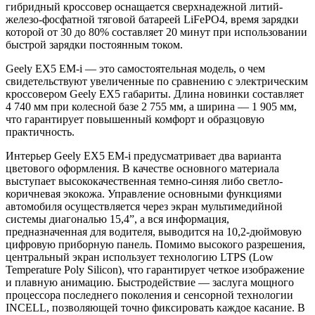
гибридный кроссовер оснащается сверхнадежной литий-
железо-фосфатной тяговой батареей LiFePO4, время зарядки
которой от 30 до 80% составляет 20 минут при использовании
быстрой зарядки постоянным током.
Geely EX5 EM-i — это самостоятельная модель, о чем
свидетельствуют увеличенные по сравнению с электрическим
кроссовером Geely EX5 габариты. Длина новинки составляет
4 740 мм при колесной базе 2 755 мм, а ширина — 1 905 мм,
что гарантирует повышенный комфорт и образцовую
практичность.
Интерьер Geely EX5 EM-i предусматривает два варианта
цветового оформления. В качестве основного материала
выступает высококачественная темно-синяя либо светло-
коричневая экокожа. Управление основными функциями
автомобиля осуществляется через экран мультимедийной
системы диагональю 15,4”, а вся информация,
предназначенная для водителя, выводится на 10,2-дюймовую
цифровую приборную панель. Помимо высокого разрешения,
центральный экран использует технологию LTPS (Low
Temperature Poly Silicon), что гарантирует четкое изображение
и плавную анимацию. Быстродействие — заслуга мощного
процессора последнего поколения и сенсорной технологии
INCELL, позволяющей точно фиксировать каждое касание. В