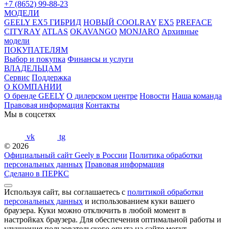
+7 (8652) 99-88-23
МОДЕЛИ
GEELY EX5 ГИБРИД
НОВЫЙ COOLRAY
EX5
PREFACE
CITYRAY
ATLAS
OKAVANGO
MONJARO
Архивные
модели
ПОКУПАТЕЛЯМ
Выбор и покупка
Финансы и услуги
ВЛАДЕЛЬЦАМ
Сервис
Поддержка
О КОМПАНИИ
О бренде GEELY
О дилерском центре
Новости
Наша команда
Правовая информация
Контакты
Мы в соцсетях
vk
tg
© 2026
Официальный сайт Geely в России
Политика обработки
персональных данных
Правовая информация
Сделано в ПЕРКС
Используя сайт, вы соглашаетесь с
политикой обработки
персональных данных
и использованием куки вашего
браузера. Куки можно отключить в любой момент в
настройках браузера. Для обеспечения оптимальной работы и
улучшения пользовательского опыта на сайте могут