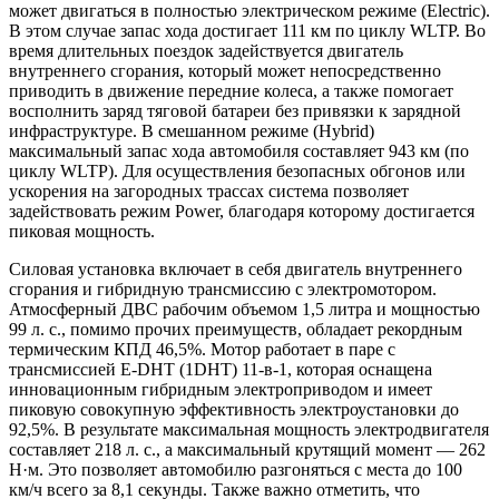
может двигаться в полностью электрическом режиме (Electric).
В этом случае запас хода достигает 111 км по циклу WLTP. Во
время длительных поездок задействуется двигатель
внутреннего сгорания, который может непосредственно
приводить в движение передние колеса, а также помогает
восполнить заряд тяговой батареи без привязки к зарядной
инфраструктуре. В смешанном режиме (Hybrid)
максимальный запас хода автомобиля составляет 943 км (по
циклу WLTP). Для осуществления безопасных обгонов или
ускорения на загородных трассах система позволяет
задействовать режим Power, благодаря которому достигается
пиковая мощность.
Силовая установка включает в себя двигатель внутреннего
сгорания и гибридную трансмиссию с электромотором.
Атмосферный ДВС рабочим объемом 1,5 литра и мощностью
99 л. с., помимо прочих преимуществ, обладает рекордным
термическим КПД 46,5%. Мотор работает в паре с
трансмиссией E-DHT (1DHT) 11-в-1, которая оснащена
инновационным гибридным электроприводом и имеет
пиковую совокупную эффективность электроустановки до
92,5%. В результате максимальная мощность электродвигателя
составляет 218 л. с., а максимальный крутящий момент — 262
Н·м. Это позволяет автомобилю разгоняться с места до 100
км/ч всего за 8,1 секунды. Также важно отметить, что