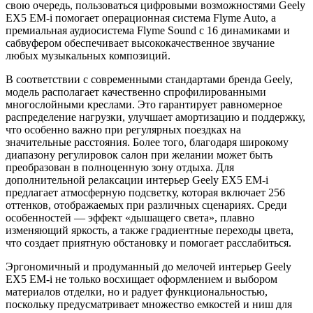
свою очередь, пользоваться цифровыми возможностями Geely
EX5 EM-i помогает операционная система Flyme Auto, а
премиальная аудиосистема Flyme Sound с 16 динамиками и
сабвуфером обеспечивает высококачественное звучание
любых музыкальных композиций.
В соответствии с современными стандартами бренда Geely,
модель располагает качественно спрофилированными
многослойными креслами. Это гарантирует равномерное
распределение нагрузки, улучшает амортизацию и поддержку,
что особенно важно при регулярных поездках на
значительные расстояния. Более того, благодаря широкому
диапазону регулировок салон при желании может быть
преобразован в полноценную зону отдыха. Для
дополнительной релаксации интерьер Geely EX5 EM-i
предлагает атмосферную подсветку, которая включает 256
оттенков, отображаемых при различных сценариях. Среди
особенностей — эффект «дышащего света», плавно
изменяющий яркость, а также градиентные переходы цвета,
что создает приятную обстановку и помогает расслабиться.
Эргономичный и продуманный до мелочей интерьер Geely
EX5 EM-i не только восхищает оформлением и выбором
материалов отделки, но и радует функциональностью,
поскольку предусматривает множество емкостей и ниш для