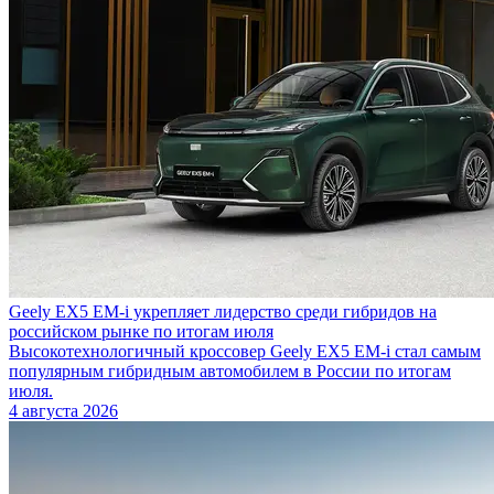
Geely EX5 EM-i укрепляет лидерство среди гибридов на
российском рынке по итогам июля
Высокотехнологичный кроссовер Geely EX5 EM-i стал самым
популярным гибридным автомобилем в России по итогам
июля.
4 августа 2026