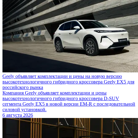
Geely объявляет комплектации и цены на новую версию
высокотехнологичного гибридного кроссовера Geely EX5 для
российского рынка
Компания Geely объявляет комплектации и цены
высокотехнологичного гибридного кроссовера D-SUV
сегмента Geely EX5 в новой версии EM-R с последовательной
силовой установкой.
6 августа 2026