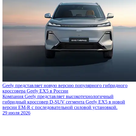
Geely представляет новую версию популярного гибридного
кроссовера Geely EX5 в России
Компания Geely представляет высокотехнологичный
гибридный кроссовер D-SUV сегмента Geely EX5 в новой
версии EM-R с последовательной силовой установкой.
29 июля 2026