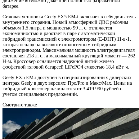
движение возможно даже при полностью разряженной
батарее.
Силовая установка Geely EX5 EM-i включает в себя двигатель
внутреннего сгорания. Новый атмосферный ДВС рабочим
объемом 1,5 литра и мощностью 99 л. с. отличается
экономичностью и работает в паре с автоматической
гибридной трансмиссией с электромотором (E-DHT) 11-в-1,
которая оснащена высокотехнологичным гибридным
электроприводом. Максимальная мощность электродвигателя
составляет 218 л. с., а максимальный крутящий момент — 262
Н·м. Кроссовер оснащается надежной литий-железо-
фосфатной тяговой батареей LiFePO4 емкостью 18,4 кВт·ч.
Geely EX5 EM-i доступен в специализированных дилерских
центрах Geely в двух версиях: Про/Pro и Макс/Max. Цены на
гибридный кроссовер начинаются от 3 419 990 рублей с
учетом специальных предложений.
Смотрите также