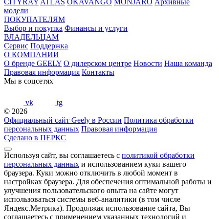
CITYRAY
ATLAS
OKAVANGO
MONJARO
Архивные
модели
ПОКУПАТЕЛЯМ
Выбор и покупка
Финансы и услуги
ВЛАДЕЛЬЦАМ
Сервис
Поддержка
О КОМПАНИИ
О бренде GEELY
О дилерском центре
Новости
Наша команда
Правовая информация
Контакты
Мы в соцсетях
vk
tg
© 2026
Официальный сайт Geely в России
Политика обработки
персональных данных
Правовая информация
Сделано в ПЕРКС
Используя сайт, вы соглашаетесь с
политикой обработки
персональных данных
и использованием куки вашего
браузера. Куки можно отключить в любой момент в
настройках браузера. Для обеспечения оптимальной работы и
улучшения пользовательского опыта на сайте могут
использоваться системы веб-аналитики (в том числе
Яндекс.Метрика). Продолжая использование сайта, Вы
соглашаетесь с применением указанных технологий и