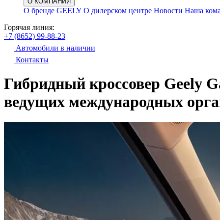
О КОМПАНИИ
О бренде GEELY
О дилерском центре
Новости
Наша ком
Горячая линия:
+7 (8652) 99-88-23
Автомобили в наличии
Контакты
Гибридный кроссовер Geely G
ведущих международных орга