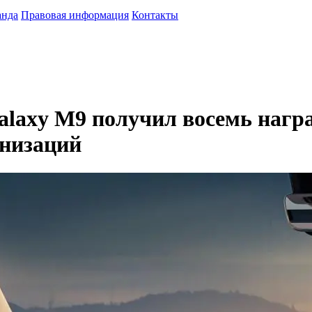
анда
Правовая информация
Контакты
alaxy M9 получил восемь нагр
низаций