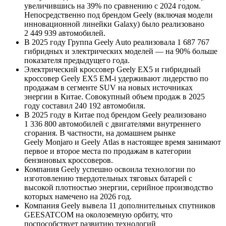
увеличившись на 39% по сравнению с 2024 годом.
Непосредственно под брендом Geely (включая модели
инновационной линейки Galaxy) было реализовано
2 449 939 автомобилей.
В 2025 году Группа Geely Auto реализовала 1 687 767
гибридных и электрических моделей — на 90% больше
показателя предыдущего года.
Электрический кроссовер Geely EX5 и гибридный
кроссовер Geely EX5 EM-i удерживают лидерство по
продажам в сегменте SUV на новых источниках
энергии в Китае. Совокупный объем продаж в 2025
году составил 240 192 автомобиля.
В 2025 году в Китае под брендом Geely реализовано
1 336 800 автомобилей с двигателями внутреннего
сгорания. В частности, на домашнем рынке
Geely Monjaro и Geely Atlas в настоящее время занимают
первое и второе места по продажам в категории
бензиновых кроссоверов.
Компания Geely успешно освоила технологии по
изготовлению твердотельных тяговых батарей с
высокой плотностью энергии, серийное производство
которых намечено на 2026 год.
Компания Geely вывела 11 дополнительных спутников
GEESATCOM на околоземную орбиту, что
поспособствует развитию технологий