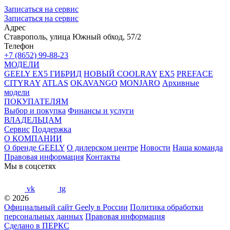
Записаться на сервис
Записаться на сервис
Адрес
Ставрополь, улица Южный обход, 57/2
Телефон
+7 (8652) 99-88-23
МОДЕЛИ
GEELY EX5 ГИБРИД
НОВЫЙ COOLRAY
EX5
PREFACE
CITYRAY
ATLAS
OKAVANGO
MONJARO
Архивные
модели
ПОКУПАТЕЛЯМ
Выбор и покупка
Финансы и услуги
ВЛАДЕЛЬЦАМ
Сервис
Поддержка
О КОМПАНИИ
О бренде GEELY
О дилерском центре
Новости
Наша команда
Правовая информация
Контакты
Мы в соцсетях
vk
tg
© 2026
Официальный сайт Geely в России
Политика обработки
персональных данных
Правовая информация
Сделано в ПЕРКС