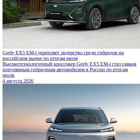
Geely EX5 EM-i укрепляет лидерство среди гибридов на
российском рынке по итогам июля
Высокотехнологичный кроссовер Geely EX5 EM-i стал самым
популярным гибридным автомобилем в России по итогам
июля.
4 августа 2026