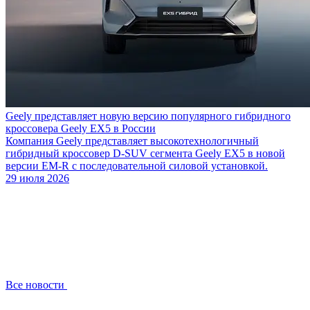
Geely представляет новую версию популярного гибридного
кроссовера Geely EX5 в России
Компания Geely представляет высокотехнологичный
гибридный кроссовер D-SUV сегмента Geely EX5 в новой
версии EM-R с последовательной силовой установкой.
29 июля 2026
Все новости