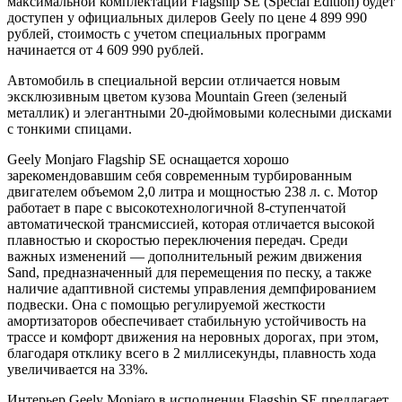
максимальной комплектации Flagship SE (Special Edition) будет
доступен у официальных дилеров Geely по цене 4 899 990
рублей, стоимость с учетом специальных программ
начинается от 4 609 990 рублей.
Автомобиль в специальной версии отличается новым
эксклюзивным цветом кузова Mountain Green (зеленый
металлик) и элегантными 20-дюймовыми колесными дисками
с тонкими спицами.
Geely Monjaro Flagship SE оснащается хорошо
зарекомендовавшим себя современным турбированным
двигателем объемом 2,0 литра и мощностью 238 л. с. Мотор
работает в паре с высокотехнологичной 8-ступенчатой
автоматической трансмиссией, которая отличается высокой
плавностью и скоростью переключения передач. Среди
важных изменений — дополнительный режим движения
Sand, предназначенный для перемещения по песку, а также
наличие адаптивной системы управления демпфированием
подвески. Она с помощью регулируемой жесткости
амортизаторов обеспечивает стабильную устойчивость на
трассе и комфорт движения на неровных дорогах, при этом,
благодаря отклику всего в 2 миллисекунды, плавность хода
увеличивается на 33%.
Интерьер Geely Monjaro в исполнении Flagship SE предлагает