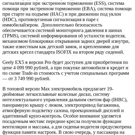
сигнализации при экстренном торможении (ESS), система
помощи при экстренном торможении (EBA), система помощи
при старте на подъеме (HАC) и при движении под уклон
(HDC), противоугонная сигнализация в паре с
иммобилайзером. Дополнительно безопасность
обеспечивается системой мониторинга давления в шинах
(TPMS), системой информирования об усталости водителя,
механизмом блокировки открывания задних дверей изнутри,
также известным как детский замок, и креплениями для
детских кресел стандарта ISOFIX на втором ряду сидений.
Geely EX5 в версии Pro будет доступен для приобретения по
цене 4 099 990 рублей, а при покупке автомобиля в кредит и
по схеме Trade-in стоимость с учетом специальных программ
— от 3 749 990 рублей.
В топовой версии Max электромобиль предлагает 19-
дюймовые легкосплавные колесные диски, систему
интеллектуального управления дальним светом фар (IHBC),
панорамную крышу с люком, электропривод багажника,
атмосферную подсветку салона, проекционный дисплей и
адаптивный круиз-контроль. Особое внимание уделяется
посадочным местам: передние кресла получили функции
вентиляции и массажа, а для сиденья водителя предусмотрена
функция памяти настроек. В свою очередь, у пассажира на