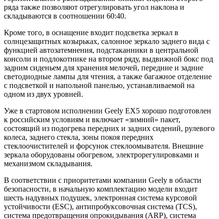
ряда также позволяют отрегулировать угол наклона и
складываются в соотношении 60:40.
Кроме того, в оснащение входит подсветка зеркал в
солнцезащитных козырьках, салонное зеркало заднего вида с
функцией автозатемнения, подстаканники в центральной
консоли и подлокотнике на втором ряду, выдвижной бокс под
задним сиденьем для хранения мелочей, передние и задние
светодиодные лампы для чтения, а также багажное отделение
с подсветкой и напольной панелью, устанавливаемой на
одном из двух уровней.
Уже в стартовом исполнении Geely EX5 хорошо подготовлен
к российским условиям и включает «зимний» пакет,
состоящий из подогрева передних и задних сидений, рулевого
колеса, заднего стекла, зоны покоя передних
стеклоочистителей и форсунок стеклоомывателя. Внешние
зеркала оборудованы обогревом, электрорегулировками и
механизмом складывания.
В соответствии с приоритетами компании Geely в области
безопасности, в начальную комплектацию модели входит
шесть надувных подушек, электронная система курсовой
устойчивости (ESС), антипробуксовочная система (TCS),
система предотвращения опрокидывания (ARP), система