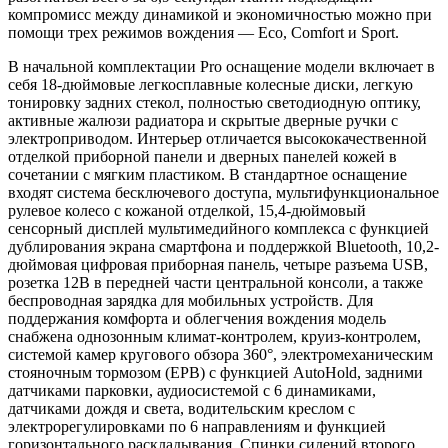
компромисс между динамикой и экономичностью можно при
помощи трех режимов вождения — Eco, Comfort и Sport.
В начальной комплектации Pro оснащение модели включает в
себя 18-дюймовые легкосплавные колесные диски, легкую
тонировку задних стекол, полностью светодиодную оптику,
активные жалюзи радиатора и скрытые дверные ручки с
электроприводом. Интерьер отличается высококачественной
отделкой приборной панели и дверных панелей кожей в
сочетании с мягким пластиком. В стандартное оснащение
входят система бесключевого доступа, мультифункциональное
рулевое колесо с кожаной отделкой, 15,4-дюймовый
сенсорный дисплей мультимедийного комплекса с функцией
дублирования экрана смартфона и поддержкой Bluetooth, 10,2-
дюймовая цифровая приборная панель, четыре разъема USB,
розетка 12В в передней части центральной консоли, а также
беспроводная зарядка для мобильных устройств. Для
поддержания комфорта и облегчения вождения модель
снабжена однозонным климат-контролем, круиз-контролем,
системой камер кругового обзора 360°, электромеханическим
стояночным тормозом (EPB) с функцией AutoHold, задними
датчиками парковки, аудиосистемой с 6 динамиками,
датчиками дождя и света, водительским креслом с
электрорегулировками по 6 направлениям и функцией
горизонтального раскладывания. Спинки сидений второго