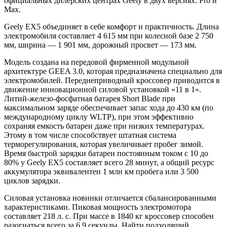
официальных дилерских центрах Geely в двух версиях: Pro и
Max.
Geely EX5 объединяет в себе комфорт и практичность. Длина
электромобиля составляет 4 615 мм при колесной базе 2 750
мм, ширина — 1 901 мм, дорожный просвет — 173 мм.
Модель создана на передовой фирменной модульной
архитектуре GEEA 3.0, которая предназначена специально для
электромобилей. Переднеприводный кроссовер приводится в
движение инновационной силовой установкой «11 в 1».
Литий-железо-фосфатная батарея Short Blade при
максимальном заряде обеспечивает запас хода до 430 км (по
международному циклу WLTP), при этом эффективно
сохраняя емкость батареи даже при низких температурах.
Этому в том числе способствует штатная система
терморегулирования, которая увеличивает пробег зимой.
Время быстрой зарядки батареи постоянным током с 10 до
80% у Geely EX5 составляет всего 28 минут, а общий ресурс
аккумулятора эквивалентен 1 млн км пробега или 3 500
циклов зарядки.
Силовая установка новинки отличается сбалансированными
характеристиками. Пиковая мощность электромотора
составляет 218 л. с. При массе в 1840 кг кроссовер способен
разогнаться всего за 6,9 секунды. Найти подходящий