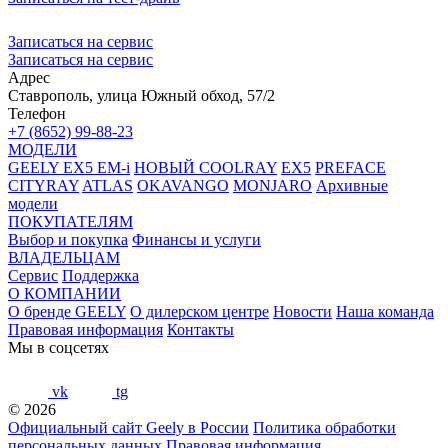
Записаться на сервис
Записаться на сервис
Адрес
Ставрополь, улица Южный обход, 57/2
Телефон
+7 (8652) 99-88-23
МОДЕЛИ
GEELY EX5 EM-i
НОВЫЙ COOLRAY
EX5
PREFACE
CITYRAY
ATLAS
OKAVANGO
MONJARO
Архивные
модели
ПОКУПАТЕЛЯМ
Выбор и покупка
Финансы и услуги
ВЛАДЕЛЬЦАМ
Сервис
Поддержка
О КОМПАНИИ
О бренде GEELY
О дилерском центре
Новости
Наша команда
Правовая информация
Контакты
Мы в соцсетях
vk
tg
© 2026
Официальный сайт Geely в России
Политика обработки
персональных данных
Правовая информация