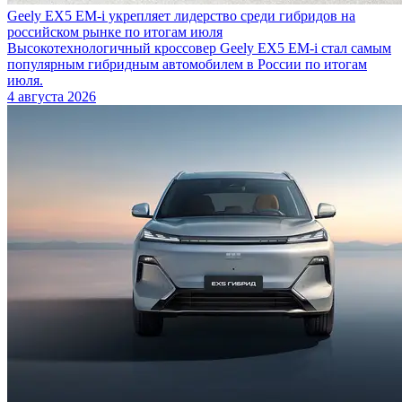
Geely EX5 EM-i укрепляет лидерство среди гибридов на
российском рынке по итогам июля
Высокотехнологичный кроссовер Geely EX5 EM-i стал самым
популярным гибридным автомобилем в России по итогам
июля.
4 августа 2026