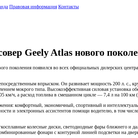
анда
Правовая информация
Контакты
овер Geely Atlas нового покол
ого поколения появился во всех официальных дилерских центрах
осредственным впрыском. Он развивает мощность 200 л. с., кру
лением мокрого типа. Высокоэффективная силовая установка о
05 км/ч, а расход топлива в смешанном цикле — 7,4 л на 100 км
жения: комфортный, экономичный, спортивный и интеллектуаль
ости и электронных ассистентов помощи водителю, в том числе
косплавные колесные диски, светодиодные фары ближнего и дал
 комбинированные фонари с контурной линией подсветки на двер