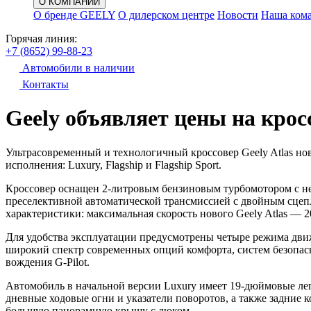
О КОМПАНИИ
О бренде GEELY
О дилерском центре
Новости
Наша ком
Горячая линия:
+7 (8652) 99-88-23
Автомобили в наличии
Контакты
Geely объявляет цены на кросс
Ультрасовременный и технологичный кроссовер Geely Atlas нов
исполнения: Luxury, Flagship и Flagship Sport.
Кроссовер оснащен 2-литровым бензиновым турбомотором с неп
преселективной автоматической трансмиссией с двойным сцеп
характеристики: максимальная скорость нового Geely Atlas — 2
Для удобства эксплуатации предусмотрены четыре режима дви
широкий спектр современных опций комфорта, систем безопасн
вождения G-Pilot.
Автомобиль в начальной версии Luxury имеет 19-дюймовые лег
дневные ходовые огни и указатели поворотов, а также задние
большую панорамную крышу с люком.