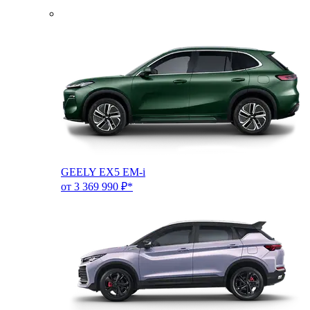
GEELY EX5 EM-i
от 3 369 990 ₽*