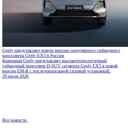
Geely представляет новую версию популярного гибридного
кроссовера Geely EX5 в России
Компания Geely представляет высокотехнологичный
гибридный кроссовер D-SUV сегмента Geely EX5 в новой
версии EM-R с последовательной силовой установкой.
29 июля 2026
Все новости