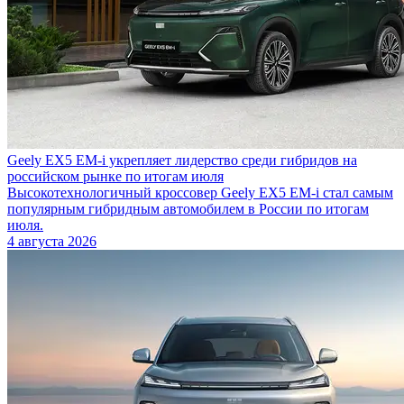
Geely EX5 EM-i укрепляет лидерство среди гибридов на
российском рынке по итогам июля
Высокотехнологичный кроссовер Geely EX5 EM-i стал самым
популярным гибридным автомобилем в России по итогам
июля.
4 августа 2026