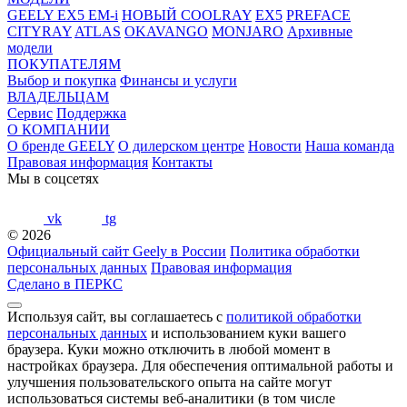
GEELY EX5 EM-i
НОВЫЙ COOLRAY
EX5
PREFACE
CITYRAY
ATLAS
OKAVANGO
MONJARO
Архивные
модели
ПОКУПАТЕЛЯМ
Выбор и покупка
Финансы и услуги
ВЛАДЕЛЬЦАМ
Сервис
Поддержка
О КОМПАНИИ
О бренде GEELY
О дилерском центре
Новости
Наша команда
Правовая информация
Контакты
Мы в соцсетях
vk
tg
© 2026
Официальный сайт Geely в России
Политика обработки
персональных данных
Правовая информация
Сделано в ПЕРКС
Используя сайт, вы соглашаетесь с
политикой обработки
персональных данных
и использованием куки вашего
браузера. Куки можно отключить в любой момент в
настройках браузера. Для обеспечения оптимальной работы и
улучшения пользовательского опыта на сайте могут
использоваться системы веб-аналитики (в том числе