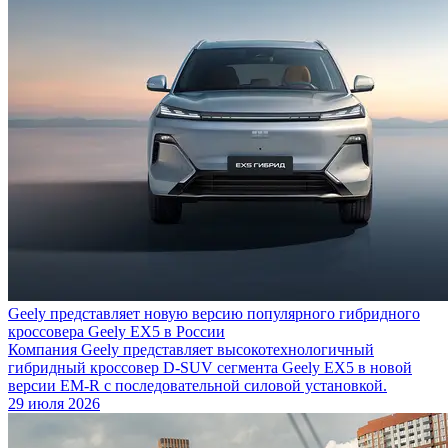
Geely представляет новую версию популярного гибридного
кроссовера Geely EX5 в России
Компания Geely представляет высокотехнологичный
гибридный кроссовер D-SUV сегмента Geely EX5 в новой
версии EM-R с последовательной силовой установкой.
29 июля 2026