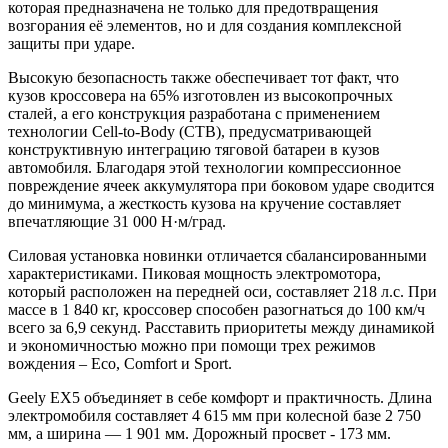
которая предназначена не только для предотвращения
возгорания её элементов, но и для создания комплексной
защиты при ударе.
Высокую безопасность также обеспечивает тот факт, что
кузов кроссовера на 65% изготовлен из высокопрочных
сталей, а его конструкция разработана с применением
технологии Cell-to-Body (CTB), предусматривающей
конструктивную интеграцию тяговой батареи в кузов
автомобиля. Благодаря этой технологии компрессионное
повреждение ячеек аккумулятора при боковом ударе сводится
до минимума, а жесткость кузова на кручение составляет
впечатляющие 31 000 Н·м/град.
Силовая установка новинки отличается сбалансированными
характеристиками. Пиковая мощность электромотора,
который расположен на передней оси, составляет 218 л.с. При
массе в 1 840 кг, кроссовер способен разогнаться до 100 км/ч
всего за 6,9 секунд. Расставить приоритеты между динамикой
и экономичностью можно при помощи трех режимов
вождения – Eco, Comfort и Sport.
Geely EX5 объединяет в себе комфорт и практичность. Длина
электромобиля составляет 4 615 мм при колесной базе 2 750
мм, а ширина — 1 901 мм. Дорожный просвет - 173 мм.