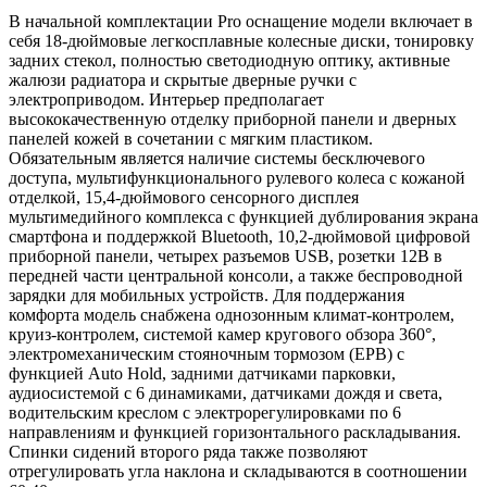
В начальной комплектации Pro оснащение модели включает в
себя 18-дюймовые легкосплавные колесные диски, тонировку
задних стекол, полностью светодиодную оптику, активные
жалюзи радиатора и скрытые дверные ручки с
электроприводом. Интерьер предполагает
высококачественную отделку приборной панели и дверных
панелей кожей в сочетании с мягким пластиком.
Обязательным является наличие системы бесключевого
доступа, мультифункционального рулевого колеса с кожаной
отделкой, 15,4-дюймового сенсорного дисплея
мультимедийного комплекса с функцией дублирования экрана
смартфона и поддержкой Bluetooth, 10,2-дюймовой цифровой
приборной панели, четырех разъемов USB, розетки 12В в
передней части центральной консоли, а также беспроводной
зарядки для мобильных устройств. Для поддержания
комфорта модель снабжена однозонным климат-контролем,
круиз-контролем, системой камер кругового обзора 360°,
электромеханическим стояночным тормозом (EPB) с
функцией Auto Hold, задними датчиками парковки,
аудиосистемой с 6 динамиками, датчиками дождя и света,
водительским креслом с электрорегулировками по 6
направлениям и функцией горизонтального раскладывания.
Спинки сидений второго ряда также позволяют
отрегулировать угла наклона и складываются в соотношении