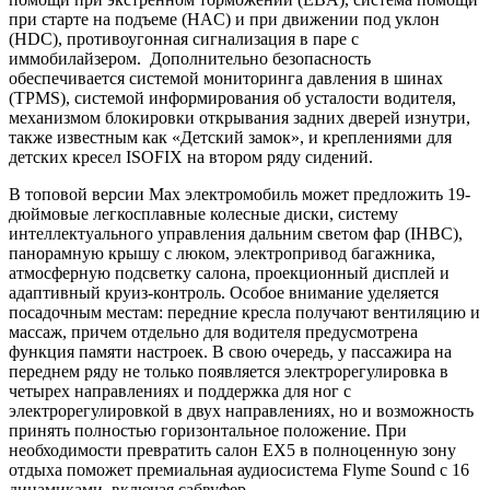
при старте на подъеме (HАC) и при движении под уклон
(HDC), противоугонная сигнализация в паре с
иммобилайзером. Дополнительно безопасность
обеспечивается системой мониторинга давления в шинах
(TPMS), системой информирования об усталости водителя,
механизмом блокировки открывания задних дверей изнутри,
также известным как «Детский замок», и креплениями для
детских кресел ISOFIX на втором ряду сидений.
В топовой версии Max электромобиль может предложить 19-
дюймовые легкосплавные колесные диски, систему
интеллектуального управления дальним светом фар (IHBC),
панорамную крышу с люком, электропривод багажника,
атмосферную подсветку салона, проекционный дисплей и
адаптивный круиз-контроль. Особое внимание уделяется
посадочным местам: передние кресла получают вентиляцию и
массаж, причем отдельно для водителя предусмотрена
функция памяти настроек. В свою очередь, у пассажира на
переднем ряду не только появляется электрорегулировка в
четырех направлениях и поддержка для ног с
электрорегулировкой в двух направлениях, но и возможность
принять полностью горизонтальное положение. При
необходимости превратить салон EX5 в полноценную зону
отдыха поможет премиальная аудиосистема Flyme Sound с 16
динамиками, включая сабвуфер.