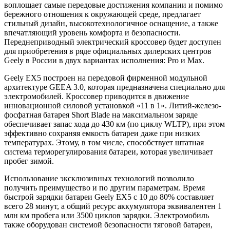
воплощает самые передовые достижения компании и помимо
бережного отношения к окружающей среде, предлагает
стильный дизайн, высокотехнологичное оснащение, а также
впечатляющий уровень комфорта и безопасности.
Переднеприводный электрический кроссовер будет доступен
для приобретения в ряде официальных дилерских центров
Geely в России в двух вариантах исполнения: Pro и Max.
Geely EX5 построен на передовой фирменной модульной
архитектуре GEEA 3.0, которая предназначена специально для
электромобилей. Кроссовер приводится в движение
инновационной силовой установкой «11 в 1». Литий-железо-
фосфатная батарея Short Blade на максимальном заряде
обеспечивает запас хода до 430 км (по циклу WLTP), при этом
эффективно сохраняя емкость батареи даже при низких
температурах. Этому, в том числе, способствует штатная
система терморегулирования батареи, которая увеличивает
пробег зимой.
Использование эксклюзивных технологий позволило
получить преимущество и по другим параметрам. Время
быстрой зарядки батареи Geely EX5 с 10 до 80% составляет
всего 28 минут, а общий ресурс аккумулятора эквивалентен 1
млн км пробега или 3500 циклов зарядки. Электромобиль
также оборудован системой безопасности тяговой батареи,