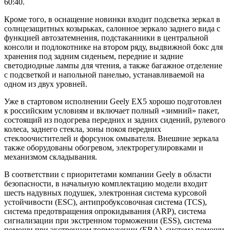
60:40.
Кроме того, в оснащение новинки входит подсветка зеркал в
солнцезащитных козырьках, салонное зеркало заднего вида с
функцией автозатемнения, подстаканники в центральной
консоли и подлокотнике на втором ряду, выдвижной бокс для
хранения под задним сиденьем, передние и задние
светодиодные лампы для чтения, а также багажное отделение
с подсветкой и напольной панелью, устанавливаемой на
одном из двух уровней.
Уже в стартовом исполнении Geely EX5 хорошо подготовлен
к российским условиям и включает полный «зимний» пакет,
состоящий из подогрева передних и задних сидений, рулевого
колеса, заднего стекла, зоны покоя передних
стеклоочистителей и форсунок омывателя. Внешние зеркала
также оборудованы обогревом, электрорегулировками и
механизмом складывания.
В соответствии с приоритетами компании Geely в области
безопасности, в начальную комплектацию модели входит
шесть надувных подушек, электронная система курсовой
устойчивости (ESС), антипробуксовочная система (TCS),
система предотвращения опрокидывания (ARP), система
сигнализации при экстренном торможении (ESS), система
помощи при экстренном торможении (EBA), система помощи