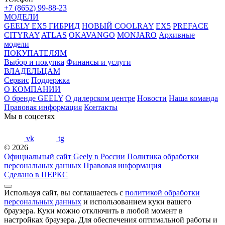
+7 (8652) 99-88-23
МОДЕЛИ
GEELY EX5 ГИБРИД
НОВЫЙ COOLRAY
EX5
PREFACE
CITYRAY
ATLAS
OKAVANGO
MONJARO
Архивные
модели
ПОКУПАТЕЛЯМ
Выбор и покупка
Финансы и услуги
ВЛАДЕЛЬЦАМ
Сервис
Поддержка
О КОМПАНИИ
О бренде GEELY
О дилерском центре
Новости
Наша команда
Правовая информация
Контакты
Мы в соцсетях
vk
tg
© 2026
Официальный сайт Geely в России
Политика обработки
персональных данных
Правовая информация
Сделано в ПЕРКС
Используя сайт, вы соглашаетесь с
политикой обработки
персональных данных
и использованием куки вашего
браузера. Куки можно отключить в любой момент в
настройках браузера. Для обеспечения оптимальной работы и