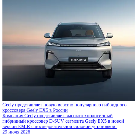
Geely представляет новую версию популярного гибридного
кроссовера Geely EX5 в России
Компания Geely представляет высокотехнологичный
гибридный кроссовер D-SUV сегмента Geely EX5 в новой
версии EM-R с последовательной силовой установкой.
29 июля 2026