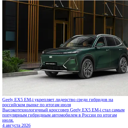
Geely EX5 EM-i укрепляет лидерство среди гибридов на
российском рынке по итогам июля
Высокотехнологичный кроссовер Geely EX5 EM-i стал самым
популярным гибридным автомобилем в России по итогам
июля.
4 августа 2026