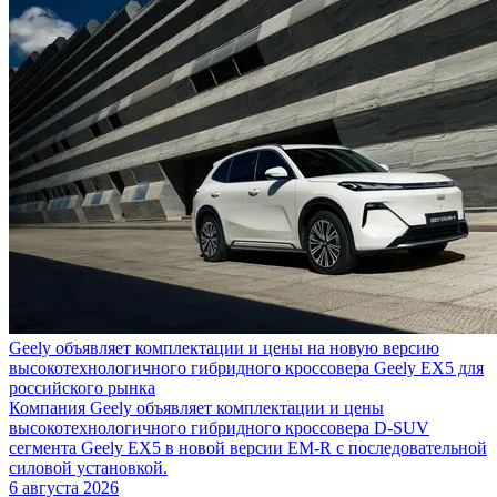
Geely объявляет комплектации и цены на новую версию
высокотехнологичного гибридного кроссовера Geely EX5 для
российского рынка
Компания Geely объявляет комплектации и цены
высокотехнологичного гибридного кроссовера D-SUV
сегмента Geely EX5 в новой версии EM-R с последовательной
силовой установкой.
6 августа 2026