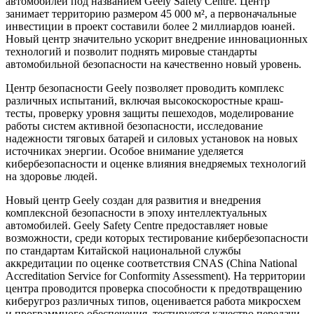
автомобилей под названием Geely Safety Centre. Центр
занимает территорию размером 45 000 м², а первоначальные
инвестиции в проект составили более 2 миллиардов юаней.
Новый центр значительно ускорит внедрение инновационных
технологий и позволит поднять мировые стандарты
автомобильной безопасности на качественно новый уровень.
Центр безопасности Geely позволяет проводить комплекс
различных испытаний, включая высокоскоростные краш-
тесты, проверку уровня защиты пешеходов, моделирование
работы систем активной безопасности, исследование
надежности тяговых батарей и силовых установок на новых
источниках энергии. Особое внимание уделяется
кибербезопасности и оценке влияния внедряемых технологий
на здоровье людей.
Новый центр Geely создан для развития и внедрения
комплексной безопасности в эпоху интеллектуальных
автомобилей. Geely Safety Centre предоставляет новые
возможности, среди которых тестирование кибербезопасности
по стандартам Китайской национальной службы
аккредитации по оценке соответствия CNAS (China National
Accreditation Service for Conformity Assessment). На территории
центра проводится проверка способности к предотвращению
киберугроз различных типов, оценивается работа микросхем
и программного обеспечения, тестируется качество передачи