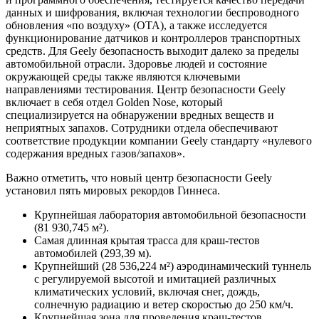
данных и шифрования, включая технологии беспроводного
обновления «по воздуху» (OTA), а также исследуется
функционирование датчиков и контроллеров транспортных
средств. Для Geely безопасность выходит далеко за пределы
автомобильной отрасли. Здоровье людей и состояние
окружающей среды также являются ключевыми
направлениями тестирования. Центр безопасности Geely
включает в себя отдел Golden Nose, который
специализируется на обнаружении вредных веществ и
неприятных запахов. Сотрудники отдела обеспечивают
соответствие продукции компании Geely стандарту «нулевого
содержания вредных газов/запахов».
Важно отметить, что новый центр безопасности Geely
установил пять мировых рекордов Гиннеса.
Крупнейшая лаборатория автомобильной безопасности
(81 930,745 м²).
Самая длинная крытая трасса для краш-тестов
автомобилей (293,39 м).
Крупнейший (28 536,224 м²) аэродинамический туннель
с регулируемой высотой и имитацией различных
климатических условий, включая снег, дождь,
солнечную радиацию и ветер скоростью до 250 км/ч.
Крупнейшая зона для проведения краш-тестов