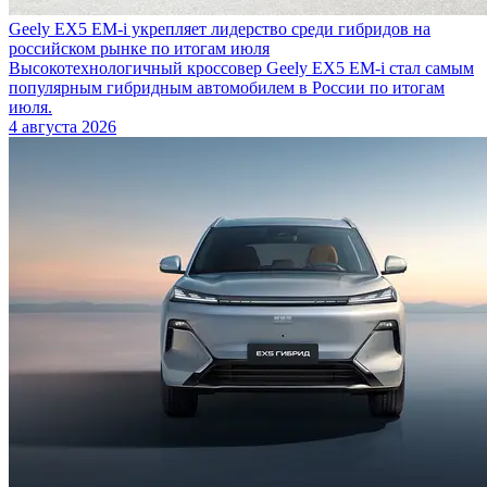
Geely EX5 EM-i укрепляет лидерство среди гибридов на
российском рынке по итогам июля
Высокотехнологичный кроссовер Geely EX5 EM-i стал самым
популярным гибридным автомобилем в России по итогам
июля.
4 августа 2026