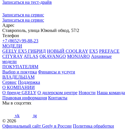
Записаться на тест-драйв
Записаться на сервис
Записаться на сервис
Адрес
Ставрополь, улица Южный обход, 57/2
Телефон
+7 (8652) 99-88-23
МОДЕЛИ
GEELY EX5 ГИБРИД
НОВЫЙ COOLRAY
EX5
PREFACE
CITYRAY
ATLAS
OKAVANGO
MONJARO
Архивные
модели
ПОКУПАТЕЛЯМ
Выбор и покупка
Финансы и услуги
ВЛАДЕЛЬЦАМ
Сервис
Поддержка
О КОМПАНИИ
О бренде GEELY
О дилерском центре
Новости
Наша команда
Правовая информация
Контакты
Мы в соцсетях
vk
tg
© 2026
Официальный сайт Geely в России
Политика обработки