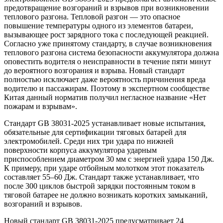
предотвращение возгораний и взрывов при возникновении
теплового разгона. Тепловой разгон — это опасное
повышение температуры одного из элементов батареи,
вызывающее рост зарядного тока с последующей реакцией.
Согласно уже принятому стандарту, в случае возникновения
теплового разгона система безопасности аккумулятора должна
оповестить водителя о неисправности в течение пяти минут
до вероятного возгорания и взрыва. Новый стандарт
полностью исключает даже вероятность причинения вреда
водителю и пассажирам. Поэтому в экспертном сообществе
Китая данный норматив получил негласное название «Нет
пожарам и взрывам».
Стандарт GB 38031-2025 устанавливает новые испытания,
обязательные для сертификации тяговых батарей для
электромобилей. Среди них три удара по нижней
поверхности корпуса аккумулятора ударным
приспособлением диаметром 30 мм с энергией удара 150 Дж.
К примеру, при ударе отбойным молотком этот показатель
составляет 55–60 Дж. Стандарт также устанавливает, что
после 300 циклов быстрой зарядки постоянным током в
тяговой батарее не должно возникать коротких замыканий,
возгораний и взрывов.
Новый стандарт GB 38031-2025 предусматривает 24