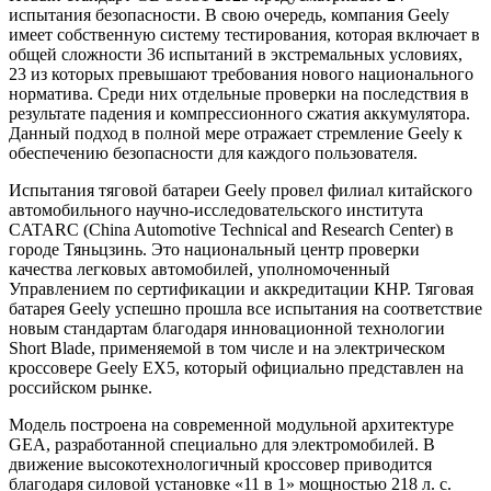
испытания безопасности. В свою очередь, компания Geely
имеет собственную систему тестирования, которая включает в
общей сложности 36 испытаний в экстремальных условиях,
23 из которых превышают требования нового национального
норматива. Среди них отдельные проверки на последствия в
результате падения и компрессионного сжатия аккумулятора.
Данный подход в полной мере отражает стремление Geely к
обеспечению безопасности для каждого пользователя.
Испытания тяговой батареи Geely провел филиал китайского
автомобильного научно-исследовательского института
CATARC (China Automotive Technical and Research Center) в
городе Тяньцзинь. Это национальный центр проверки
качества легковых автомобилей, уполномоченный
Управлением по сертификации и аккредитации КНР. Тяговая
батарея Geely успешно прошла все испытания на соответствие
новым стандартам благодаря инновационной технологии
Short Blade, применяемой в том числе и на электрическом
кроссовере Geely EX5, который официально представлен на
российском рынке.
Модель построена на современной модульной архитектуре
GEA, разработанной специально для электромобилей. В
движение высокотехнологичный кроссовер приводится
благодаря силовой установке «11 в 1» мощностью 218 л. с.