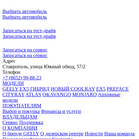
Выбрать автомобиль
Выбрать автомобиль
Записаться на тест-драйв
Записаться на тест-драйв
Записаться на сервис
Записаться на сервис
Адрес
Ставрополь, улица Южный обход, 57/2
Телефон
+7 (8652) 99-88-23
МОДЕЛИ
GEELY EX5 ГИБРИД
НОВЫЙ COOLRAY
EX5
PREFACE
CITYRAY
ATLAS
OKAVANGO
MONJARO
Архивные
модели
ПОКУПАТЕЛЯМ
Выбор и покупка
Финансы и услуги
ВЛАДЕЛЬЦАМ
Сервис
Поддержка
О КОМПАНИИ
О бренде GEELY
О дилерском центре
Новости
Наша команда