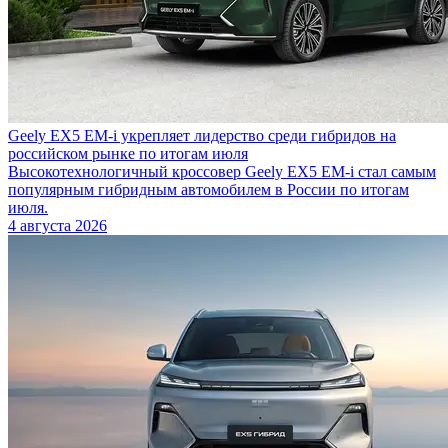
Geely EX5 EM-i укрепляет лидерство среди гибридов на
российском рынке по итогам июля
Высокотехнологичный кроссовер Geely EX5 EM-i стал самым
популярным гибридным автомобилем в России по итогам
июля.
4 августа 2026