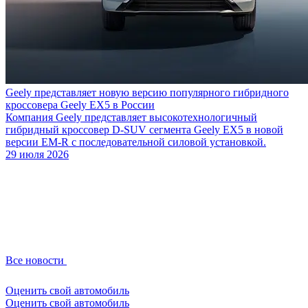
Geely представляет новую версию популярного гибридного
кроссовера Geely EX5 в России
Компания Geely представляет высокотехнологичный
гибридный кроссовер D-SUV сегмента Geely EX5 в новой
версии EM-R с последовательной силовой установкой.
29 июля 2026
Все новости
Оценить свой автомобиль
Оценить свой автомобиль