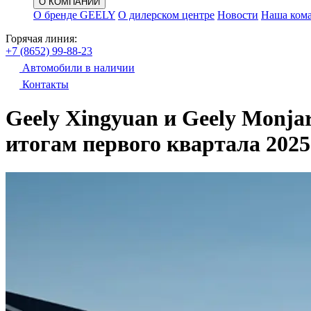
О КОМПАНИИ
О бренде GEELY
О дилерском центре
Новости
Наша ком
Горячая линия:
+7 (8652) 99-88-23
Автомобили в наличии
Контакты
Geely Xingyuan и Geely Monja
итогам первого квартала 2025