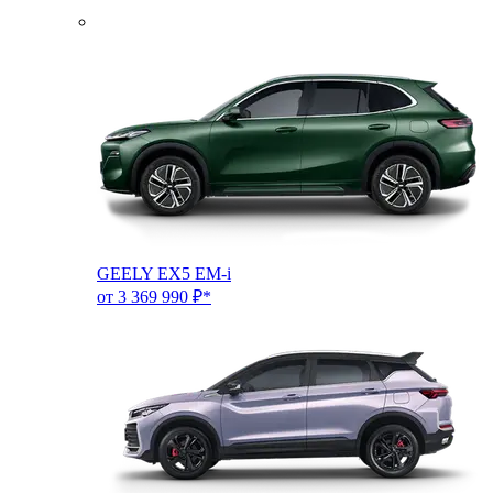
GEELY EX5 EM-i
от 3 369 990 ₽*