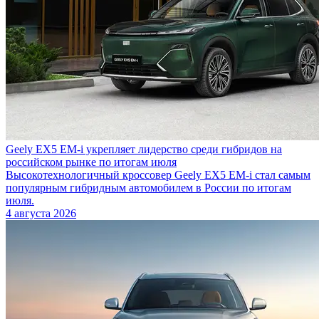
Geely EX5 EM-i укрепляет лидерство среди гибридов на
российском рынке по итогам июля
Высокотехнологичный кроссовер Geely EX5 EM-i стал самым
популярным гибридным автомобилем в России по итогам
июля.
4 августа 2026