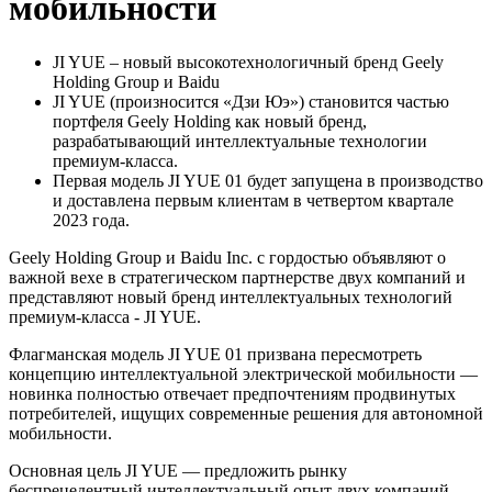
мобильности
JI YUE – новый высокотехнологичный бренд Geely
Holding Group и Baidu
JI YUE (произносится «Дзи Юэ») становится частью
портфеля Geely Holding как новый бренд,
разрабатывающий интеллектуальные технологии
премиум-класса.
Первая модель JI YUE 01 будет запущена в производство
и доставлена первым клиентам в четвертом квартале
2023 года.
Geely Holding Group и Baidu Inc. с гордостью объявляют о
важной вехе в стратегическом партнерстве двух компаний и
представляют новый бренд интеллектуальных технологий
премиум-класса - JI YUE.
Флагманская модель JI YUE 01 призвана пересмотреть
концепцию интеллектуальной электрической мобильности —
новинка полностью отвечает предпочтениям продвинутых
потребителей, ищущих современные решения для автономной
мобильности.
Основная цель JI YUE — предложить рынку
беспрецедентный интеллектуальный опыт двух компаний.