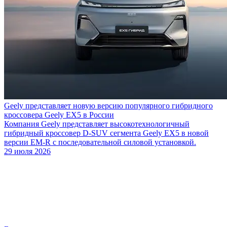
Geely представляет новую версию популярного гибридного
кроссовера Geely EX5 в России
Компания Geely представляет высокотехнологичный
гибридный кроссовер D-SUV сегмента Geely EX5 в новой
версии EM-R с последовательной силовой установкой.
29 июля 2026