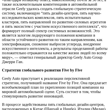
также исключительным компетенциям в автомобильной
отрасли Geely удалось создать глобальную стратегическую
систему, включающую “пять дизайн-центров, пять научно-
исследовательских комплексов, пять испытательных
кластеров, пять направлений по развитию силовых агрегатов
и пять экосистем с участием искусственного интеллекта”, что
формирует полный спектр системных возможностей. Это
является залогом лидирующего положения компании в
области устойчивого развития по таким направлениям, как
электрификация, снижение выбросов углерода, внедрение
искусственного интеллекта, а результаты проделанной работы
положительно отражаются на качестве жизни людей по всему
миру», — отметил генеральный директор Geely Auto Group
Джерри Ган.
Стратегия глобального развития Five by Five
Geely Auto приступает к реализации перспективной
стратегии, получившей название Five by Five. Она предлагает
всеобъемлющий план по укреплению позиций компании на
мировой автомобильной сцене. Суть состоит в том, чтобы
стимулировать развитие инноваций.
В процессе задействованы пять глобальных дизайн-центров,
расположенных в Китае (Шанхай и Нинбо), Италии (Милан),