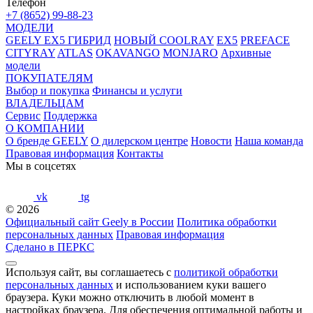
Телефон
+7 (8652) 99-88-23
МОДЕЛИ
GEELY EX5 ГИБРИД
НОВЫЙ COOLRAY
EX5
PREFACE
CITYRAY
ATLAS
OKAVANGO
MONJARO
Архивные
модели
ПОКУПАТЕЛЯМ
Выбор и покупка
Финансы и услуги
ВЛАДЕЛЬЦАМ
Сервис
Поддержка
О КОМПАНИИ
О бренде GEELY
О дилерском центре
Новости
Наша команда
Правовая информация
Контакты
Мы в соцсетях
vk
tg
© 2026
Официальный сайт Geely в России
Политика обработки
персональных данных
Правовая информация
Сделано в ПЕРКС
Используя сайт, вы соглашаетесь с
политикой обработки
персональных данных
и использованием куки вашего
браузера. Куки можно отключить в любой момент в
настройках браузера. Для обеспечения оптимальной работы и