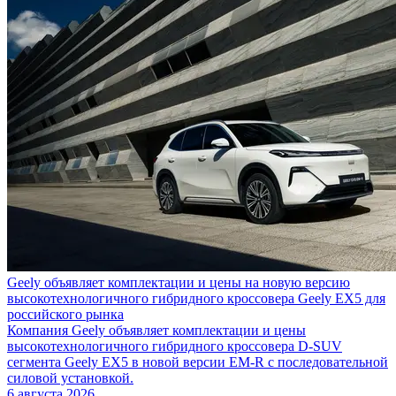
Geely объявляет комплектации и цены на новую версию
высокотехнологичного гибридного кроссовера Geely EX5 для
российского рынка
Компания Geely объявляет комплектации и цены
высокотехнологичного гибридного кроссовера D-SUV
сегмента Geely EX5 в новой версии EM-R с последовательной
силовой установкой.
6 августа 2026