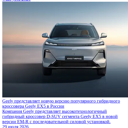
Geely представляет новую версию популярного гибридного
кроссовера Geely EX5 в России
Компания Geely представляет высокотехнологичный
гибридный кроссовер D-SUV сегмента Geely EX5 в новой
версии EM-R с последовательной силовой установкой.
29 июля 2026