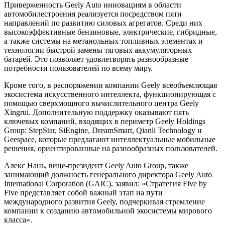
Приверженность Geely Auto инновациям в области
автомобилестроения реализуется посредством пяти
направлений по развитию силовых агрегатов. Среди них
высокоэффективные бензиновые, электрические, гибридные,
а также системы на метанольных топливных элементах и
технологии быстрой замены тяговых аккумуляторных
батарей. Это позволяет удовлетворять разнообразные
потребности пользователей по всему миру.
Кроме того, в распоряжении компании Geely всеобъемлющая
экосистема искусственного интеллекта, функционирующая с
помощью сверхмощного вычислительного центра Geely
Xingrui. Дополнительную поддержку оказывают пять
ключевых компаний, входящих в периметр Geely Holdings
Group: StepStar, SiEngine, DreamSmart, Qianli Technology и
Geespace, которые предлагают интеллектуальные мобильные
решения, ориентированные на разнообразных пользователей.
Алекс Нань, вице-президент Geely Auto Group, также
занимающий должность генерального директора Geely Auto
International Corporation (GAIC), заявил: «Стратегия Five by
Five представляет собой важный этап на пути
международного развития Geely, подчеркивая стремление
компании к созданию автомобильной экосистемы мирового
класса».