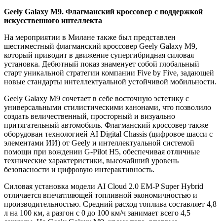
Geely Galaxy M9. Флагманский кроссовер с поддержкой
искусственного интеллекта
На мероприятии в Милане также был представлен
шестиместный флагманский кроссовер Geely Galaxy M9,
который приводит в движение супергибридная силовая
установка. Дебютный показ знаменует собой глобальный
старт уникальной стратегии компании Five by Five, задающей
новые стандарты интеллектуальной устойчивой мобильности.
Geely Galaxy M9 сочетает в себе восточную эстетику с
универсальными стилистическими канонами, что позволило
создать величественный, просторный и визуально
притягательный автомобиль. Флагманский кроссовер также
оборудован технологией AI Digital Chassis (цифровое шасси с
элементами ИИ) от Geely и интеллектуальной системой
помощи при вождении G-Pilot H5, обеспечивая отличные
технические характеристики, высочайший уровень
безопасности и цифровую интерактивность.
Силовая установка модели AI Cloud 2.0 EM-P Super Hybrid
отличается впечатляющей топливной экономичностью и
производительностью. Средний расход топлива составляет 4,8
л на 100 км, а разгон с 0 до 100 км/ч занимает всего 4,5