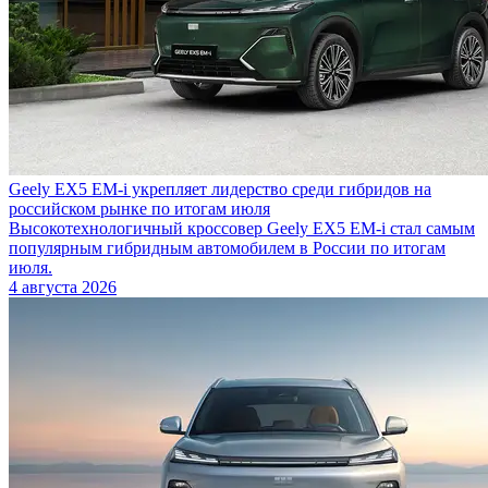
Geely EX5 EM-i укрепляет лидерство среди гибридов на
российском рынке по итогам июля
Высокотехнологичный кроссовер Geely EX5 EM-i стал самым
популярным гибридным автомобилем в России по итогам
июля.
4 августа 2026