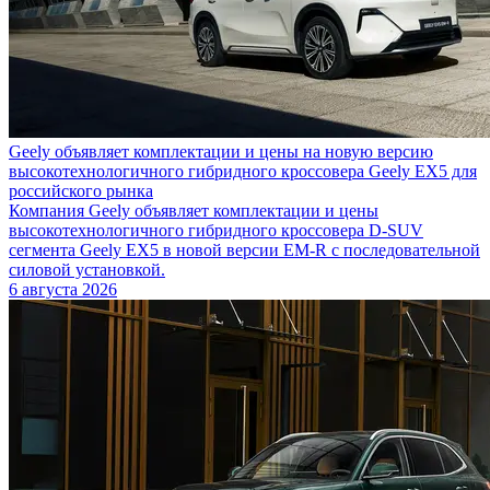
Geely объявляет комплектации и цены на новую версию
высокотехнологичного гибридного кроссовера Geely EX5 для
российского рынка
Компания Geely объявляет комплектации и цены
высокотехнологичного гибридного кроссовера D-SUV
сегмента Geely EX5 в новой версии EM-R с последовательной
силовой установкой.
6 августа 2026