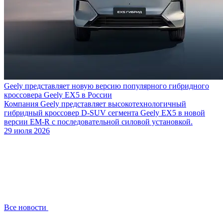
Geely представляет новую версию популярного гибридного
кроссовера Geely EX5 в России
Компания Geely представляет высокотехнологичный
гибридный кроссовер D-SUV сегмента Geely EX5 в новой
версии EM-R с последовательной силовой установкой.
29 июля 2026
Все новости