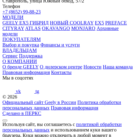
Ставрополь, улица Южный обход, 57/2
Телефон
+7 (8652) 99-88-23
МОДЕЛИ
GEELY EX5 ГИБРИД
НОВЫЙ COOLRAY
EX5
PREFACE
CITYRAY
ATLAS
OKAVANGO
MONJARO
Архивные
модели
ПОКУПАТЕЛЯМ
Выбор и покупка
Финансы и услуги
ВЛАДЕЛЬЦАМ
Сервис
Поддержка
О КОМПАНИИ
О бренде GEELY
О дилерском центре
Новости
Наша команда
Правовая информация
Контакты
Мы в соцсетях
vk
tg
© 2026
Официальный сайт Geely в России
Политика обработки
персональных данных
Правовая информация
Сделано в ПЕРКС
Используя сайт, вы соглашаетесь с
политикой обработки
персональных данных
и использованием куки вашего
браузера. Куки можно отключить в любой момент в