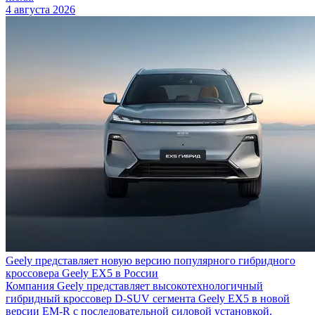
4 августа 2026
Geely представляет новую версию популярного гибридного
кроссовера Geely EX5 в России
Компания Geely представляет высокотехнологичный
гибридный кроссовер D-SUV сегмента Geely EX5 в новой
версии EM-R с последовательной силовой установкой.