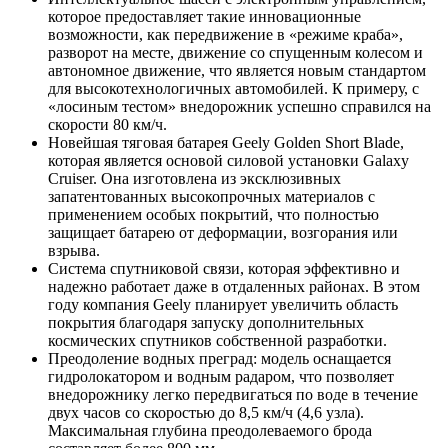
которое предоставляет такие инновационные
возможности, как передвижение в «режиме краба»,
разворот на месте, движение со спущенным колесом и
автономное движение, что является новым стандартом
для высокотехнологичных автомобилей. К примеру, с
«лосиным тестом» внедорожник успешно справился на
скорости 80 км/ч.
Новейшая тяговая батарея Geely Golden Short Blade,
которая является основой силовой установки Galaxy
Cruiser. Она изготовлена из эксклюзивных
запатентованных высокопрочных материалов с
применением особых покрытий, что полностью
защищает батарею от деформации, возгорания или
взрыва.
Система спутниковой связи, которая эффективно и
надежно работает даже в отдаленных районах. В этом
году компания Geely планирует увеличить область
покрытия благодаря запуску дополнительных
космических спутников собственной разработки.
Преодоление водных преград: модель оснащается
гидролокатором и водным радаром, что позволяет
внедорожнику легко передвигаться по воде в течение
двух часов со скоростью до 8,5 км/ч (4,6 узла).
Максимальная глубина преодолеваемого брода