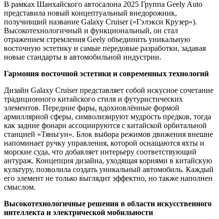
В рамках Шанхайского автосалона 2025 Группа Geely Auto
представила новый концептуальный внедорожник,
получивший название Galaxy Cruiser («Гэлэкси Крузер»).
Высокотехнологичный и функциональный, он стал
отражением стремления Geely объединить уникальную
восточную эстетику и самые передовые разработки, задавая
новые стандарты в автомобильной индустрии.
Гармония восточной эстетики и современных технологий
Дизайн Galaxy Cruiser представляет собой искусное сочетание
традиционного китайского стиля и футуристических
элементов. Передние фары, вдохновлённые формой
армиллярной сферы, символизируют мудрость предков, тогда
как задние фонари ассоциируются с китайской орбитальной
станцией «Тяньгун». Блок выбора режимов движения внешне
напоминает ручку управления, которой оснащаются яхты и
морские суда, что добавляет интерьеру соответствующий
антураж. Концепция дизайна, уходящая корнями в китайскую
культуру, позволила создать уникальный автомобиль. Каждый
его элемент не только выглядит эффектно, но также наполнен
смыслом.
Высокотехнологичные решения в области искусственного
интеллекта и электрической мобильности