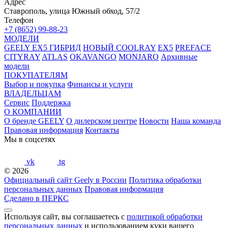
Адрес
Ставрополь, улица Южный обход, 57/2
Телефон
+7 (8652) 99-88-23
МОДЕЛИ
GEELY EX5 ГИБРИД
НОВЫЙ COOLRAY
EX5
PREFACE
CITYRAY
ATLAS
OKAVANGO
MONJARO
Архивные
модели
ПОКУПАТЕЛЯМ
Выбор и покупка
Финансы и услуги
ВЛАДЕЛЬЦАМ
Сервис
Поддержка
О КОМПАНИИ
О бренде GEELY
О дилерском центре
Новости
Наша команда
Правовая информация
Контакты
Мы в соцсетях
vk
tg
© 2026
Официальный сайт Geely в России
Политика обработки
персональных данных
Правовая информация
Сделано в ПЕРКС
Используя сайт, вы соглашаетесь с
политикой обработки
персональных данных
и использованием куки вашего