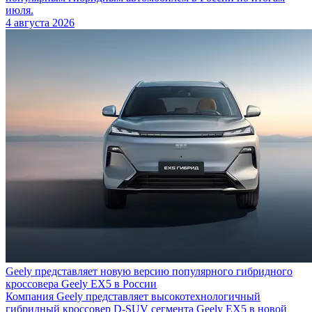
июля.
4 августа 2026
Geely представляет новую версию популярного гибридного
кроссовера Geely EX5 в России
Компания Geely представляет высокотехнологичный
гибридный кроссовер D-SUV сегмента Geely EX5 в новой