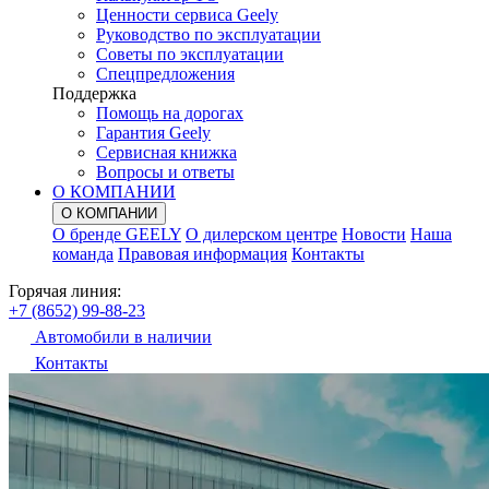
Ценности сервиса Geely
Руководство по эксплуатации
Советы по эксплуатации
Спецпредложения
Поддержка
Помощь на дорогах
Гарантия Geely
Сервисная книжка
Вопросы и ответы
О КОМПАНИИ
О КОМПАНИИ
О бренде GEELY
О дилерском центре
Новости
Наша
команда
Правовая информация
Контакты
Горячая линия:
+7 (8652) 99-88-23
Автомобили в наличии
Контакты