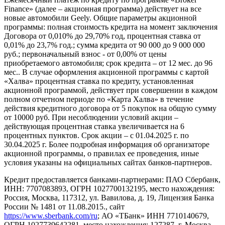
Finance» (далее – акционная программа) действует на все
новые автомобили Geely. Общие параметры акционной
программы: полная стоимость кредита на момент заключения
Договора от 0,010% до 29,70% год, процентная ставка от
0,01% до 23,7% год.; сумма кредита от 90 000 до 9 000 000
руб.; первоначальный взнос - от 0,00% от цены
приобретаемого автомобиля; срок кредита – от 12 мес. до 96
мес.. В случае оформления акционной программы с картой
«Халва» процентная ставка по кредиту, установленная
акционной программой, действует при совершении в каждом
полном отчетном периоде по «Карта Халва» в течение
действия кредитного договора от 5 покупок на общую сумму
от 10000 руб. При несоблюдении условий акции –
действующая процентная ставка увеличивается на 6
процентных пунктов. Срок акции – с 01.04.2025 г. по
30.04.2025 г. Более подробная информация об организаторе
акционной программы, о правилах ее проведения, иные
условия указаны на официальных сайтах банков-партнеров.
Кредит предоставляется банками-партнерами: ПАО Сбербанк,
ИНН: 7707083893, ОГРН 1027700132195, место нахождения:
Россия, Москва, 117312, ул. Вавилова, д. 19, Лицензия Банка
России № 1481 от 11.08.2015., сайт
https://www.sberbank.com/ru
; АО «ТБанк» ИНН 7710140679,
ОГРН 1027739642281, место нахождения: 127287, г. Москва,