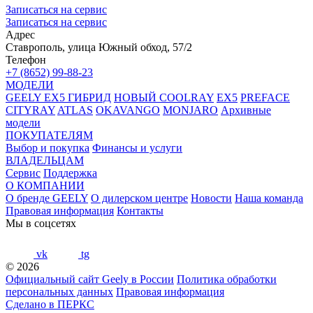
Записаться на сервис
Записаться на сервис
Адрес
Ставрополь, улица Южный обход, 57/2
Телефон
+7 (8652) 99-88-23
МОДЕЛИ
GEELY EX5 ГИБРИД
НОВЫЙ COOLRAY
EX5
PREFACE
CITYRAY
ATLAS
OKAVANGO
MONJARO
Архивные
модели
ПОКУПАТЕЛЯМ
Выбор и покупка
Финансы и услуги
ВЛАДЕЛЬЦАМ
Сервис
Поддержка
О КОМПАНИИ
О бренде GEELY
О дилерском центре
Новости
Наша команда
Правовая информация
Контакты
Мы в соцсетях
vk
tg
© 2026
Официальный сайт Geely в России
Политика обработки
персональных данных
Правовая информация
Сделано в ПЕРКС