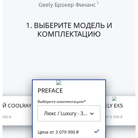
1
Geely Брокер Финанс
1. ВЫБЕРИТЕ МОДЕЛЬ И
КОМПЛЕКТАЦИЮ
PREFACE
Выберите комплектацию*
ЫЙ COOLRAY
GEELY EX5
Люкс / Luxury - 3 079 990 ₽
от 3 919 990 ₽
4 990 ₽
Цена от 3 079 990 ₽