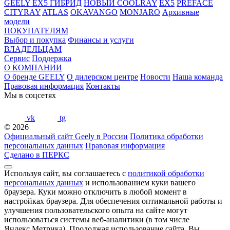
GEELY EX5 ГИБРИД
НОВЫЙ COOLRAY
EX5
PREFACE
CITYRAY
ATLAS
OKAVANGO
MONJARO
Архивные
модели
ПОКУПАТЕЛЯМ
Выбор и покупка
Финансы и услуги
ВЛАДЕЛЬЦАМ
Сервис
Поддержка
О КОМПАНИИ
О бренде GEELY
О дилерском центре
Новости
Наша команда
Правовая информация
Контакты
Мы в соцсетях
vk
tg
© 2026
Официальный сайт Geely в России
Политика обработки
персональных данных
Правовая информация
Сделано в ПЕРКС
Используя сайт, вы соглашаетесь с
политикой обработки
персональных данных
и использованием куки вашего
браузера. Куки можно отключить в любой момент в
настройках браузера. Для обеспечения оптимальной работы и
улучшения пользовательского опыта на сайте могут
использоваться системы веб-аналитики (в том числе
Яндекс.Метрика). Продолжая использование сайта, Вы