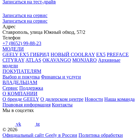
Записаться на тест-драйв
Записаться на сервис
Записаться на сервис
Адрес
Ставрополь, улица Южный обход, 57/2
Телефон
+7 (8652) 99-88-23
МОДЕЛИ
GEELY EX5 ГИБРИД
НОВЫЙ COOLRAY
EX5
PREFACE
CITYRAY
ATLAS
OKAVANGO
MONJARO
Архивные
модели
ПОКУПАТЕЛЯМ
Выбор и покупка
Финансы и услуги
ВЛАДЕЛЬЦАМ
Сервис
Поддержка
О КОМПАНИИ
О бренде GEELY
О дилерском центре
Новости
Наша команда
Правовая информация
Контакты
Мы в соцсетях
vk
tg
© 2026
Официальный сайт Geely в России
Политика обработки